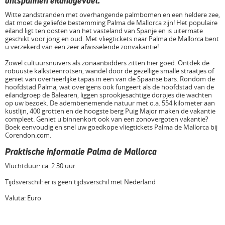
ontspannen eilandgevoel.
Witte zandstranden met overhangende palmbomen en een heldere zee,
dat moet de geliefde bestemming Palma de Mallorca zijn! Het populaire
eiland ligt ten oosten van het vasteland van Spanje en is uitermate
geschikt voor jong en oud. Met vliegtickets naar Palma de Mallorca bent
u verzekerd van een zeer afwisselende zonvakantie!
Zowel cultuursnuivers als zonaanbidders zitten hier goed. Ontdek de
robuuste kalksteenrotsen, wandel door de gezellige smalle straatjes of
geniet van overheerlijke tapas in een van de Spaanse bars. Rondom de
hoofdstad Palma, wat overigens ook fungeert als de hoofdstad van de
eilandgroep de Balearen, liggen sprookjesachtige dorpjes die wachten
op uw bezoek. De adembenemende natuur met o.a. 554 kilometer aan
kustlijn, 400 grotten en de hoogste berg Puig Major maken de vakantie
compleet. Geniet u binnenkort ook van een zonovergoten vakantie?
Boek eenvoudig en snel uw goedkope vliegtickets Palma de Mallorca bij
Corendon.com.
Praktische informatie Palma de Mallorca
Vluchtduur: ca. 2.30 uur
Tijdsverschil: er is geen tijdsverschil met Nederland
Valuta: Euro