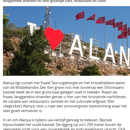
langgerekte stranden en vele gezellige bars, restaurants en clubs.
Alanya ligt tussen het fraaie Taurusgebergte en het kristalheldere water
van de Middellandse Zee. Een grote rots met bovenop een Ottomaans
kasteel deelt de in een grote baai gelegen stad in tweeën. Naast de
fraaie, langgerekte stranden geniet u hier van het bruisende nachtleven,
de variatie aan restaurants, winkels en het culturele erfgoed. Met
vliegtickets Alanya, reist u naar een zonovergoten bestemming waar het
zeer goed vertoeven is.
In en om Alanya is tijdens uw verblijf genoeg te beleven. Bezoek
bijvoorbeeld het oude kasteel. De ligging op zo’n 250 meter boven de
zeespiegel zorgt voor een onvergetelijk en indrukwekkend uitzicht. Ook