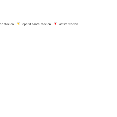
de stoelen
Beperkt aantal stoelen
Laatste stoelen