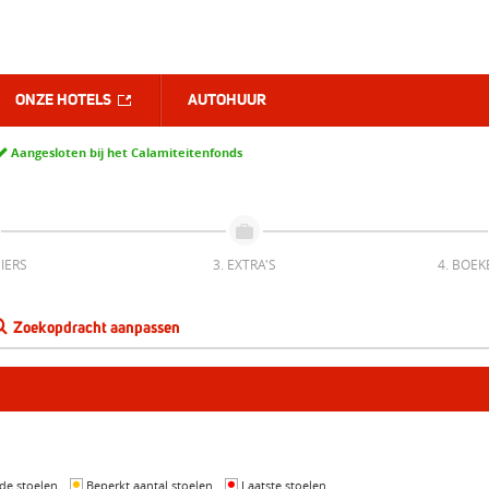
ONZE HOTELS
AUTOHUUR
Aangesloten bij het Calamiteitenfonds
IERS
3. EXTRA'S
4. BOEK
Zoekopdracht aanpassen
de stoelen
Beperkt aantal stoelen
Laatste stoelen