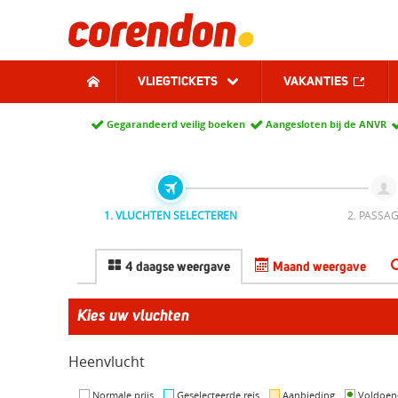
VLIEGTICKETS
VAKANTIES
Gegarandeerd veilig boeken
Aangesloten bij de ANVR
1. VLUCHTEN SELECTEREN
2. PASSAG
4 daagse weergave
Maand weergave
Kies uw vluchten
Heenvlucht
Normale prijs
Geselecteerde reis
Aanbieding
Voldoen