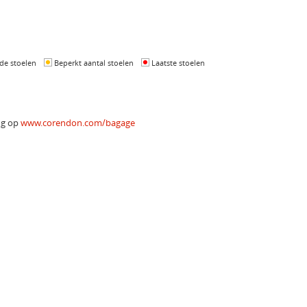
de stoelen
Beperkt aantal stoelen
Laatste stoelen
ing op
www.corendon.com/bagage